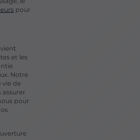
sage, le
teurs
pour
rvient
es et les
antie
eux. Notre
 vie de
s assurer
-nous pour
nos
ouverture