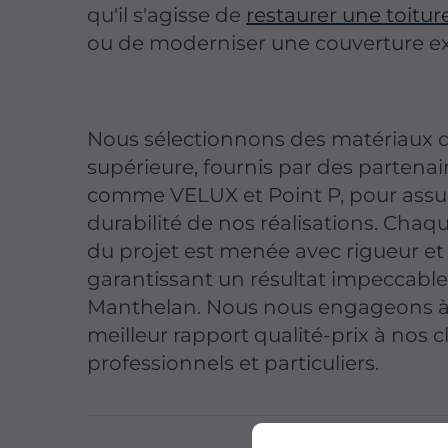
qu'il s'agisse de
restaurer une toitu
ou de moderniser une couverture ex
Nous sélectionnons des matériaux d
supérieure, fournis par des partenair
comme VELUX et Point P, pour assur
durabilité de nos réalisations. Chaq
du projet est menée avec rigueur et 
garantissant un résultat impeccable
Manthelan. Nous nous engageons à o
meilleur rapport qualité-prix à nos cl
professionnels et particuliers.