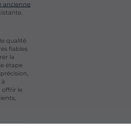
re ancienne
istante.
e qualité
es fiables
er la
ue étape
précision,
 à
ffrir le
ients,