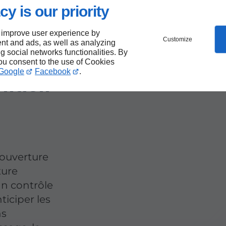
cy is our priority
tion
 improve user experience by
Customize
nt and ads, as well as analyzing
ng social networks functionalities. By
you consent to the use of Cookies
ention
Google
Facebook
.
couverture
ture
Un contrôle
ticiper les
ns