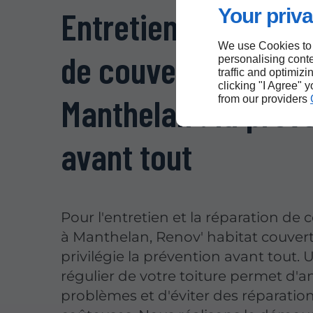
Your priva
Entretien et répara
We use Cookies to
de couverture à
personalising conte
traffic and optimizi
clicking "I Agree" 
Manthelan : la prév
from our providers
avant tout
Pour l'entretien et la réparation de 
à Manthelan, Renov' habitat couver
privilégie la prévention avant tout. 
régulier de votre toiture permet d'an
problèmes et d'éviter des réparatio