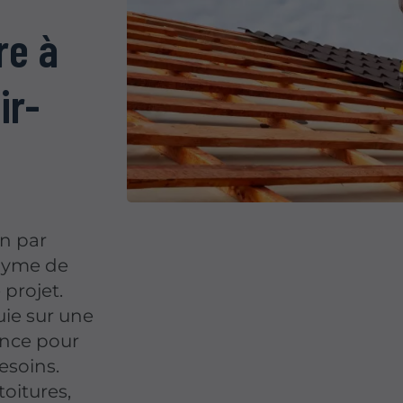
re à
ir-
n par
onyme de
 projet.
uie sur une
ence pour
esoins.
oitures,