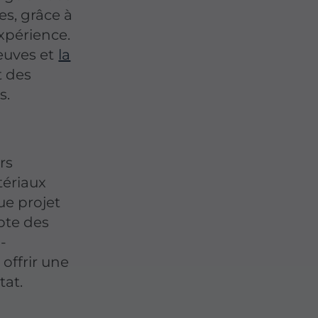
es, grâce à
xpérience.
euves et
la
t des
s.
rs
ériaux
ue projet
pte des
-
 offrir une
tat.