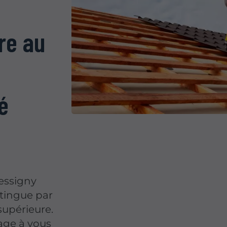
ure au
é
essigny
stingue par
 supérieure.
age à vous