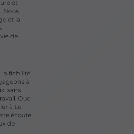
ure et
s. Nous
e et la
s
vie de
a fiabilité
ngageons à
ix, sans
ravail. Que
ier à Le
tre écoute
ux de