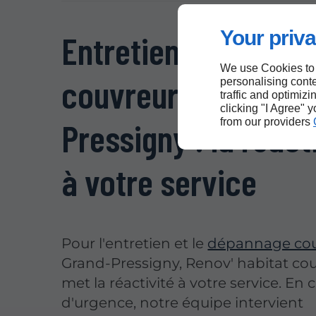
Your priva
Entretien et dépan
We use Cookies to
couvreur à Le Gran
personalising conte
traffic and optimizi
clicking "I Agree" 
from our providers
Pressigny : la réact
à votre service
Pour l'entretien et le
dépannage cou
Grand-Pressigny, Renov' habitat co
met la réactivité à votre service. En 
d'urgence, notre équipe intervient