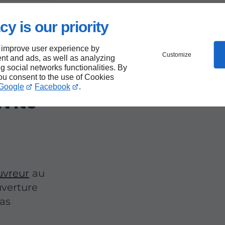
cy is our priority
nage
 improve user experience by
Customize
d-
nt and ads, as well as analyzing
ng social networks functionalities. By
you consent to the use of Cookies
Google
Facebook
.
ivité
vreur
au
uverture
cas