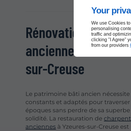
Your priva
We use Cookies to
Rénovation de char
personalising conte
traffic and optimizi
clicking "I Agree" 
ancienne sur Yzeur
from our providers
sur-Creuse
Le patrimoine bâti ancien nécessite
constants et adaptés pour traverser 
époques sans perdre de sa superbe 
solidité. La restauration de
charpent
anciennes
à Yzeures-sur-Creuse est