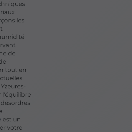
echniques
riaux
çons les
t
'humidité
ervant
che de
de
en tout en
ctuelles.
 Yzeures-
 l'équilibre
s désordres
e.
e
est un
er votre