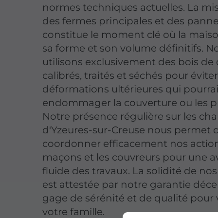
normes techniques actuelles. La mi
des fermes principales et des pannes
constitue le moment clé où la mais
sa forme et son volume définitifs. N
utilisons exclusivement des bois de
calibrés, traités et séchés pour éviter
déformations ultérieures qui pourra
endommager la couverture ou les p
Notre présence régulière sur les cha
d'Yzeures-sur-Creuse nous permet 
coordonner efficacement nos action
maçons et les couvreurs pour une 
fluide des travaux. La solidité de no
est attestée par notre garantie déce
gage de sérénité et de qualité pour 
votre famille.