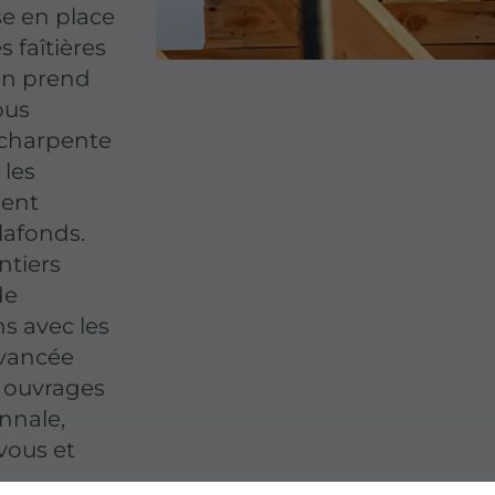
se en place
 faîtières
on prend
ous
 charpente
 les
ient
lafonds.
ntiers
de
s avec les
avancée
s ouvrages
nnale,
vous et