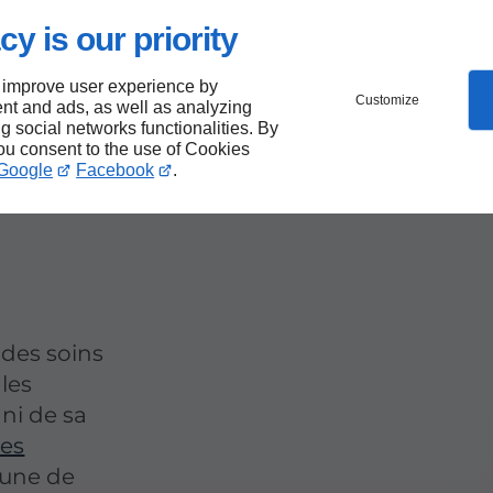
cy is our priority
 improve user experience by
pente
Customize
nt and ads, as well as analyzing
ng social networks functionalities. By
you consent to the use of Cookies
es-
Google
Facebook
.
 des soins
les
ni de sa
es
 une de