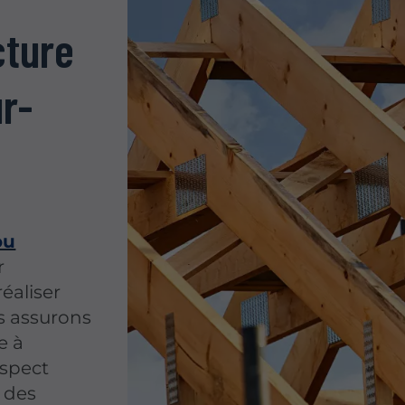
cture
ur-
ou
r
éaliser
s assurons
e à
espect
t des