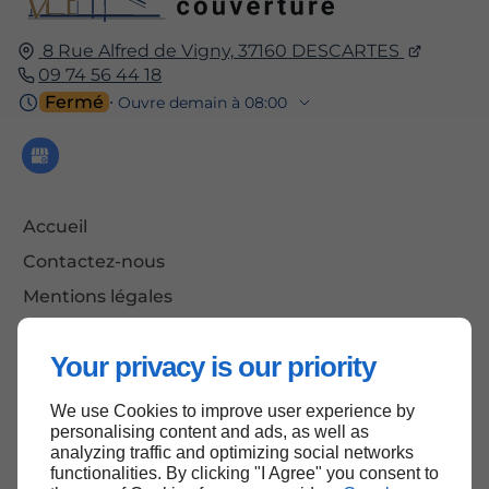
8 Rue Alfred de Vigny,
37160
DESCARTES
09 74 56 44 18
Fermé
⋅ Ouvre demain à 08:00
Accueil
Contactez-nous
Mentions légales
Plan du site
Your privacy is our priority
We use Cookies to improve user experience by
Haut de page
personalising content and ads, as well as
analyzing traffic and optimizing social networks
functionalities. By clicking "I Agree" you consent to