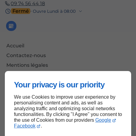
09 74 56 44 18
Fermé
⋅ Ouvre Lundi à 08:00
Accueil
Contactez-nous
Mentions légales
Plan du site
Your privacy is our priority
We use Cookies to improve user experience by
Haut de page
personalising content and ads, as well as
analyzing traffic and optimizing social networks
functionalities. By clicking "I Agree" you consent to
the use of Cookies from our providers
Google
Facebook
.